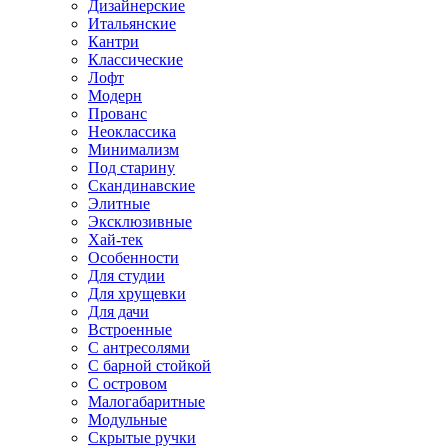
Дизайнерские
Итальянские
Кантри
Классические
Лофт
Модерн
Прованс
Неоклассика
Минимализм
Под старину
Скандинавские
Элитные
Эксклюзивные
Хай-тек
Особенности
Для студии
Для хрущевки
Для дачи
Встроенные
С антресолями
С барной стойкой
С островом
Малогабаритные
Модульные
Скрытые ручки