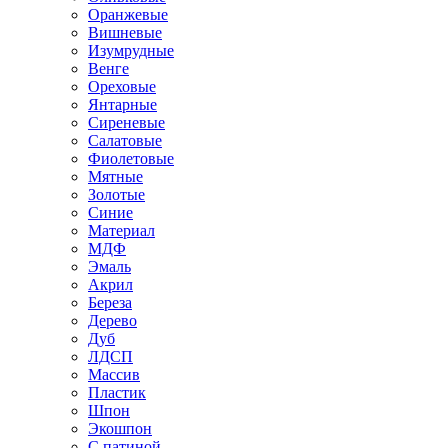
Оранжевые
Вишневые
Изумрудные
Венге
Ореховые
Янтарные
Сиреневые
Салатовые
Фиолетовые
Мятные
Золотые
Синие
Материал
МДФ
Эмаль
Акрил
Береза
Дерево
Дуб
ЛДСП
Массив
Пластик
Шпон
Экошпон
С патиной