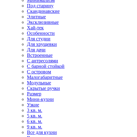
Минимализм
Под старину
Скандинавские
Элитные
Эксклюзивные
Хай-тек
Особенности
Для студии
Для хрущевки
Для дачи
Встроенные
С антресолями
С барной стойкой
С островом
Малогабаритные
Модульные
Скрытые ручки
Размер
Мини-кухни
Узкие
3 кв. м.
5 кв. м.
6 кв. м.
9 кв. м.
Все для кухни