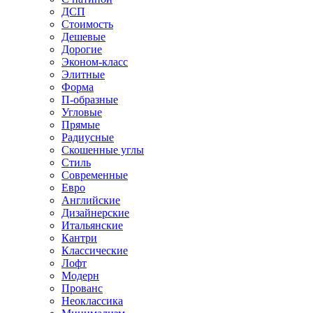
ДСП
Стоимость
Дешевые
Дорогие
Эконом-класс
Элитные
Форма
П-образные
Угловые
Прямые
Радиусные
Скошенные углы
Стиль
Современные
Евро
Английские
Дизайнерские
Итальянские
Кантри
Классические
Лофт
Модерн
Прованс
Неоклассика