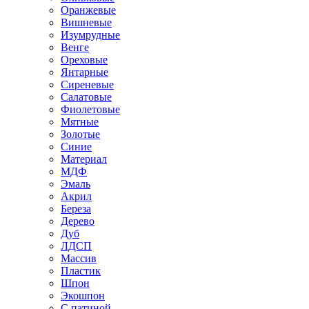
Оранжевые
Вишневые
Изумрудные
Венге
Ореховые
Янтарные
Сиреневые
Салатовые
Фиолетовые
Мятные
Золотые
Синие
Материал
МДФ
Эмаль
Акрил
Береза
Дерево
Дуб
ЛДСП
Массив
Пластик
Шпон
Экошпон
С патиной