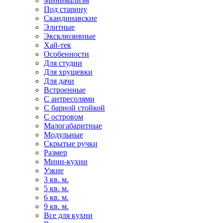
Минимализм
Под старину
Скандинавские
Элитные
Эксклюзивные
Хай-тек
Особенности
Для студии
Для хрущевки
Для дачи
Встроенные
С антресолями
С барной стойкой
С островом
Малогабаритные
Модульные
Скрытые ручки
Размер
Мини-кухни
Узкие
3 кв. м.
5 кв. м.
6 кв. м.
9 кв. м.
Все для кухни