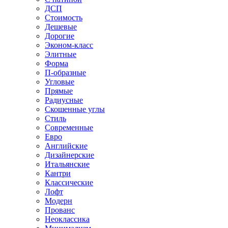
ДСП
Стоимость
Дешевые
Дорогие
Эконом-класс
Элитные
Форма
П-образные
Угловые
Прямые
Радиусные
Скошенные углы
Стиль
Современные
Евро
Английские
Дизайнерские
Итальянские
Кантри
Классические
Лофт
Модерн
Прованс
Неоклассика