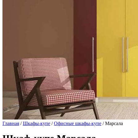
Главная
/
Шкафы-купе
/
Офисные шкафы-купе
/ Марсала