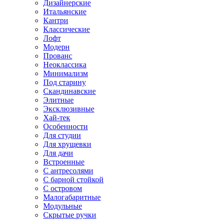
Дизайнерские
Итальянские
Кантри
Классические
Лофт
Модерн
Прованс
Неоклассика
Минимализм
Под старину
Скандинавские
Элитные
Эксклюзивные
Хай-тек
Особенности
Для студии
Для хрущевки
Для дачи
Встроенные
С антресолями
С барной стойкой
С островом
Малогабаритные
Модульные
Скрытые ручки