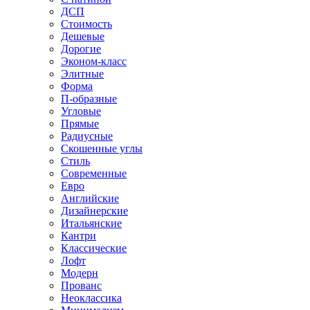
ДСП
Стоимость
Дешевые
Дорогие
Эконом-класс
Элитные
Форма
П-образные
Угловые
Прямые
Радиусные
Скошенные углы
Стиль
Современные
Евро
Английские
Дизайнерские
Итальянские
Кантри
Классические
Лофт
Модерн
Прованс
Неоклассика