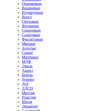
Оранжевые
Вишневые
Изумрудные
Венге
Ореховые
Янтарные
Сиреневые
Салатовые
Фиолетовые
Мятные
Золотые
Синие
Материал
МДФ
Эмаль
Акрил
Береза
Дерево
Дуб
ЛДСП
Массив
Пластик
Шпон
Экошпон
С патиной