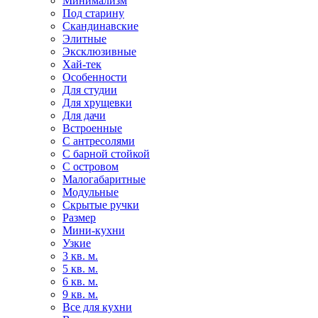
Минимализм
Под старину
Скандинавские
Элитные
Эксклюзивные
Хай-тек
Особенности
Для студии
Для хрущевки
Для дачи
Встроенные
С антресолями
С барной стойкой
С островом
Малогабаритные
Модульные
Скрытые ручки
Размер
Мини-кухни
Узкие
3 кв. м.
5 кв. м.
6 кв. м.
9 кв. м.
Все для кухни