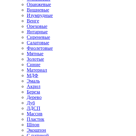
Оранжевые
Вишневые
Изумрудные
Венге
Ореховые
Янтарные
Сиреневые
Салатовые
Фиолетовые
Мятные
Золотые
Синие
Материал
МДФ
Эмаль
Акрил
Береза
Дерево
Дуб
ЛДСП
Массив
Пластик
Шпон
Экошпон
С патиной