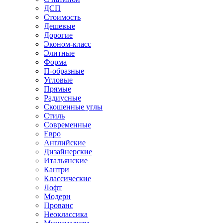
ДСП
Стоимость
Дешевые
Дорогие
Эконом-класс
Элитные
Форма
П-образные
Угловые
Прямые
Радиусные
Скошенные углы
Стиль
Современные
Евро
Английские
Дизайнерские
Итальянские
Кантри
Классические
Лофт
Модерн
Прованс
Неоклассика