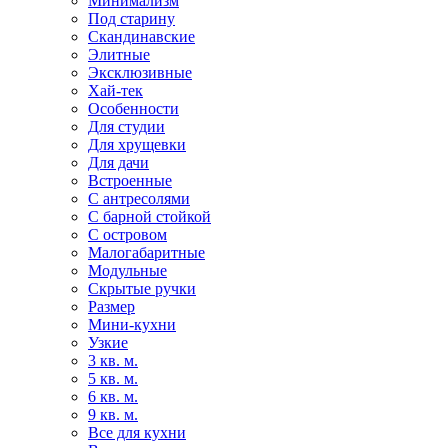
Минимализм
Под старину
Скандинавские
Элитные
Эксклюзивные
Хай-тек
Особенности
Для студии
Для хрущевки
Для дачи
Встроенные
С антресолями
С барной стойкой
С островом
Малогабаритные
Модульные
Скрытые ручки
Размер
Мини-кухни
Узкие
3 кв. м.
5 кв. м.
6 кв. м.
9 кв. м.
Все для кухни