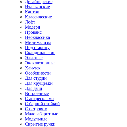
Дизайнерские
Итальянские
Кантри
Классические
Лофт
Модерн
Прованс
Неоклассика
Минимализм
Под старину
Скандинавские
Элитные
Эксклюзивные
Хай-тек
Особенности
Для студии
Для хрущевки
Для дачи
Встроенные
С антресолями
С барной стойкой
С островом
Малогабаритные
Модульные
Скрытые ручки