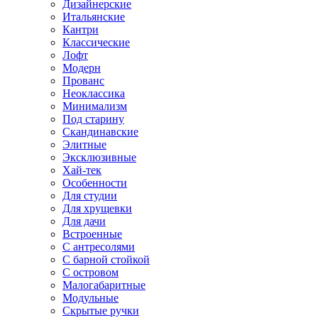
Дизайнерские
Итальянские
Кантри
Классические
Лофт
Модерн
Прованс
Неоклассика
Минимализм
Под старину
Скандинавские
Элитные
Эксклюзивные
Хай-тек
Особенности
Для студии
Для хрущевки
Для дачи
Встроенные
С антресолями
С барной стойкой
С островом
Малогабаритные
Модульные
Скрытые ручки