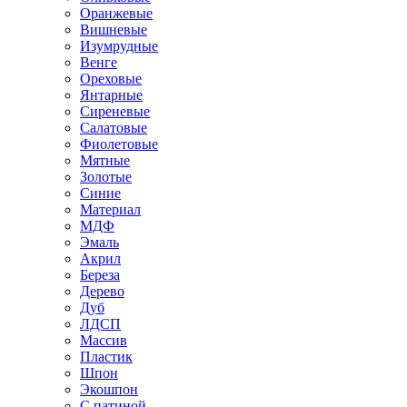
Оранжевые
Вишневые
Изумрудные
Венге
Ореховые
Янтарные
Сиреневые
Салатовые
Фиолетовые
Мятные
Золотые
Синие
Материал
МДФ
Эмаль
Акрил
Береза
Дерево
Дуб
ЛДСП
Массив
Пластик
Шпон
Экошпон
С патиной