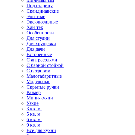
Минимализм
Под старину
Скандинавские
Элитные
Эксклюзивные
Хай-тек
Особенности
Для студии
Для хрущевки
Для дачи
Встроенные
С антресолями
С барной стойкой
С островом
Малогабаритные
Модульные
Скрытые ручки
Размер
Мини-кухни
Узкие
3 кв. м.
5 кв. м.
6 кв. м.
9 кв. м.
Все для кухни