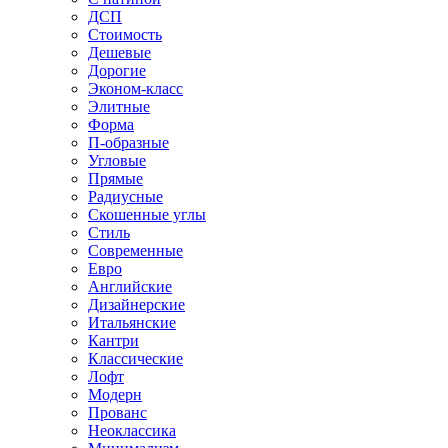
ДСП
Стоимость
Дешевые
Дорогие
Эконом-класс
Элитные
Форма
П-образные
Угловые
Прямые
Радиусные
Скошенные углы
Стиль
Современные
Евро
Английские
Дизайнерские
Итальянские
Кантри
Классические
Лофт
Модерн
Прованс
Неоклассика