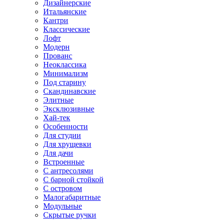
Дизайнерские
Итальянские
Кантри
Классические
Лофт
Модерн
Прованс
Неоклассика
Минимализм
Под старину
Скандинавские
Элитные
Эксклюзивные
Хай-тек
Особенности
Для студии
Для хрущевки
Для дачи
Встроенные
С антресолями
С барной стойкой
С островом
Малогабаритные
Модульные
Скрытые ручки