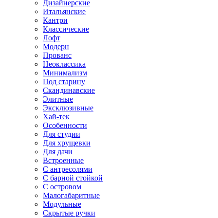
Дизайнерские
Итальянские
Кантри
Классические
Лофт
Модерн
Прованс
Неоклассика
Минимализм
Под старину
Скандинавские
Элитные
Эксклюзивные
Хай-тек
Особенности
Для студии
Для хрущевки
Для дачи
Встроенные
С антресолями
С барной стойкой
С островом
Малогабаритные
Модульные
Скрытые ручки