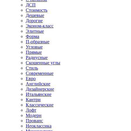
ДСП
Стоимость
Дешевые
Дорогие
Эконом-класс
Элитные
Форма
П-образные
Угловые
Прямые
Радиусные
Скошенные углы
Стиль
Современные
Евро
Английские
Дизайнерские
Итальянские
Кантри
Классические
Лофт
Модерн
Прованс
Неоклассика