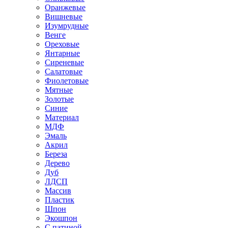
Оранжевые
Вишневые
Изумрудные
Венге
Ореховые
Янтарные
Сиреневые
Салатовые
Фиолетовые
Мятные
Золотые
Синие
Материал
МДФ
Эмаль
Акрил
Береза
Дерево
Дуб
ЛДСП
Массив
Пластик
Шпон
Экошпон
С патиной