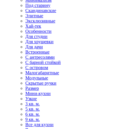
Минимализм
Под старину
Скандинавские
Элитные
Эксклюзивные
Хай-тек
Особенности
Для студии
Для хрущевки
Для дачи
Встроенные
С антресолями
С барной стойкой
С островом
Малогабаритные
Модульные
Скрытые ручки
Размер
Мини-кухни
Узкие
3 кв. м.
5 кв. м.
6 кв. м.
9 кв. м.
Все для кухни