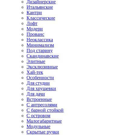
Дизайнерские
Итальянские
Кантри
Классические
Лофт
Модерн
Прованс
Неоклассика
Минимализм
Под старину
Скандинавские
Элитные
Эксклюзивные
Хай-тек
Особенности
Для студии
Для хрущевки
Для дачи
Встроенные
С антресолями
С барной стойкой
С островом
Малогабаритные
Модульные
Скрытые ручки