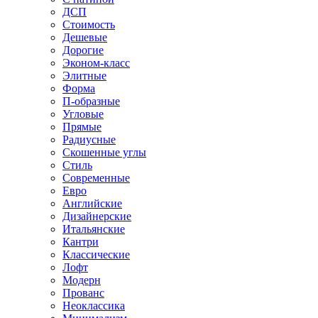
ДСП
Стоимость
Дешевые
Дорогие
Эконом-класс
Элитные
Форма
П-образные
Угловые
Прямые
Радиусные
Скошенные углы
Стиль
Современные
Евро
Английские
Дизайнерские
Итальянские
Кантри
Классические
Лофт
Модерн
Прованс
Неоклассика