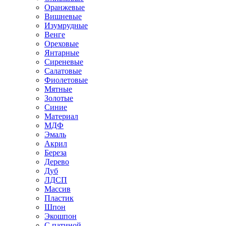
Оранжевые
Вишневые
Изумрудные
Венге
Ореховые
Янтарные
Сиреневые
Салатовые
Фиолетовые
Мятные
Золотые
Синие
Материал
МДФ
Эмаль
Акрил
Береза
Дерево
Дуб
ЛДСП
Массив
Пластик
Шпон
Экошпон
С патиной