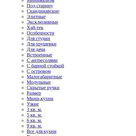
Минимализм
Под старину
Скандинавские
Элитные
Эксклюзивные
Хай-тек
Особенности
Для студии
Для хрущевки
Для дачи
Встроенные
С антресолями
С барной стойкой
С островом
Малогабаритные
Модульные
Скрытые ручки
Размер
Мини-кухни
Узкие
3 кв. м.
5 кв. м.
6 кв. м.
9 кв. м.
Все для кухни