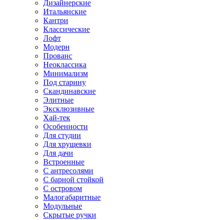
Дизайнерские
Итальянские
Кантри
Классические
Лофт
Модерн
Прованс
Неоклассика
Минимализм
Под старину
Скандинавские
Элитные
Эксклюзивные
Хай-тек
Особенности
Для студии
Для хрущевки
Для дачи
Встроенные
С антресолями
С барной стойкой
С островом
Малогабаритные
Модульные
Скрытые ручки