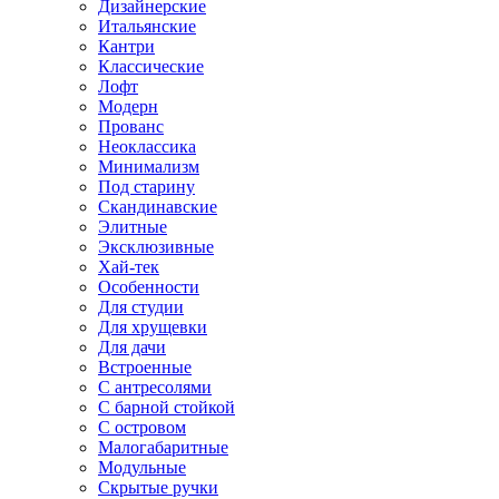
Дизайнерские
Итальянские
Кантри
Классические
Лофт
Модерн
Прованс
Неоклассика
Минимализм
Под старину
Скандинавские
Элитные
Эксклюзивные
Хай-тек
Особенности
Для студии
Для хрущевки
Для дачи
Встроенные
С антресолями
С барной стойкой
С островом
Малогабаритные
Модульные
Скрытые ручки