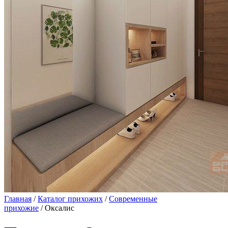
Главная
/
Каталог прихожих
/
Современные
прихожие
/ Оксалис