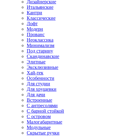
Дизайнерские
Итальянские
Кантри
Классические
Лофт
Модерн
Прованс
Неоклассика
Минимализм
Под старину
Скандинавские
Элитные
Эксклюзивные
Хай-тек
Особенности
Для студии
Для хрущевки
Для дачи
Встроенные
С антресолями
С барной стойкой
С островом
Малогабаритные
Модульные
Скрытые ручки