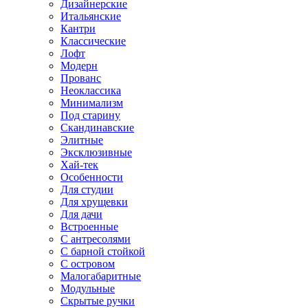
Дизайнерские
Итальянские
Кантри
Классические
Лофт
Модерн
Прованс
Неоклассика
Минимализм
Под старину
Скандинавские
Элитные
Эксклюзивные
Хай-тек
Особенности
Для студии
Для хрущевки
Для дачи
Встроенные
С антресолями
С барной стойкой
С островом
Малогабаритные
Модульные
Скрытые ручки