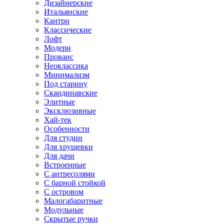
Дизайнерские
Итальянские
Кантри
Классические
Лофт
Модерн
Прованс
Неоклассика
Минимализм
Под старину
Скандинавские
Элитные
Эксклюзивные
Хай-тек
Особенности
Для студии
Для хрущевки
Для дачи
Встроенные
С антресолями
С барной стойкой
С островом
Малогабаритные
Модульные
Скрытые ручки