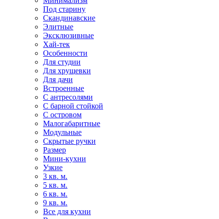
Минимализм
Под старину
Скандинавские
Элитные
Эксклюзивные
Хай-тек
Особенности
Для студии
Для хрущевки
Для дачи
Встроенные
С антресолями
С барной стойкой
С островом
Малогабаритные
Модульные
Скрытые ручки
Размер
Мини-кухни
Узкие
3 кв. м.
5 кв. м.
6 кв. м.
9 кв. м.
Все для кухни