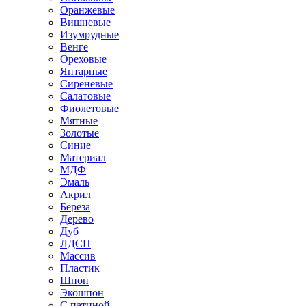
Оранжевые
Вишневые
Изумрудные
Венге
Ореховые
Янтарные
Сиреневые
Салатовые
Фиолетовые
Мятные
Золотые
Синие
Материал
МДФ
Эмаль
Акрил
Береза
Дерево
Дуб
ЛДСП
Массив
Пластик
Шпон
Экошпон
С патиной