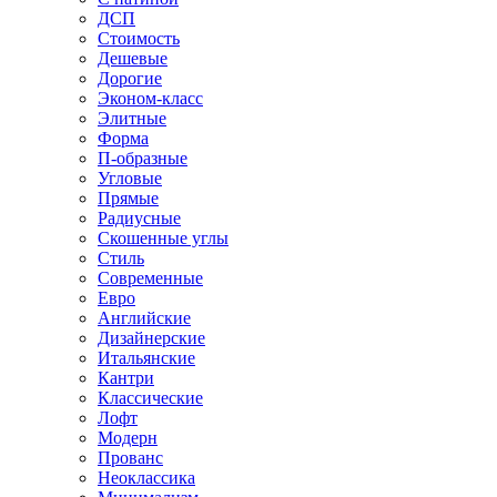
ДСП
Стоимость
Дешевые
Дорогие
Эконом-класс
Элитные
Форма
П-образные
Угловые
Прямые
Радиусные
Скошенные углы
Стиль
Современные
Евро
Английские
Дизайнерские
Итальянские
Кантри
Классические
Лофт
Модерн
Прованс
Неоклассика