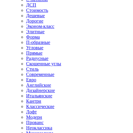
ДСП
Стоимость
Дешевые
Дорогие
Эконом-класс
Элитные
Форма
П-образные
Угловые
Прямые
Радиусные
Скошенные углы
Стиль
Современные
Евро
Английские
Дизайнерские
Итальянские
Кантри
Классические
Лофт
Модерн
Прованс
Неоклассика