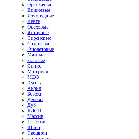
Оранжевые
Вишневые
Изумрудные
Венге
Ореховые
Янтарные
Сиреневые
Салатовые
Фиолетовые
Мятные
Золотые
Синие
Материал
МДФ
Эмаль
Акрил
Береза
Дерево
Дуб
ЛДСП
Массив
Пластик
Шпон
Экошпон
С патиной