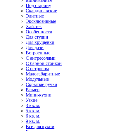
Минимализм
Под старину
Скандинавские
Элитные
Эксклюзивные
Хай-тек
Особенности
Для студии
Для хрущевки
Для дачи
Встроенные
С антресолями
С барной стойкой
С островом
Малогабаритные
Модульные
Скрытые ручки
Размер
Мини-кухни
Узкие
3 кв. м.
5 кв. м.
6 кв. м.
9 кв. м.
Все для кухни