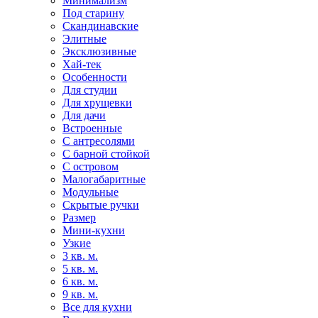
Минимализм
Под старину
Скандинавские
Элитные
Эксклюзивные
Хай-тек
Особенности
Для студии
Для хрущевки
Для дачи
Встроенные
С антресолями
С барной стойкой
С островом
Малогабаритные
Модульные
Скрытые ручки
Размер
Мини-кухни
Узкие
3 кв. м.
5 кв. м.
6 кв. м.
9 кв. м.
Все для кухни