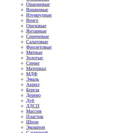
Оранжевые
Вишневые
Изумрудные
Венге
Ореховые
Янтарные
Сиреневые
Салатовые
Фиолетовые
Мятные
Золотые
Синие
Материал
МДФ
Эмаль
Акрил
Береза
Дерево
Дуб
ЛДСП
Массив
Пластик
Шпон
Экошпон
С патиной