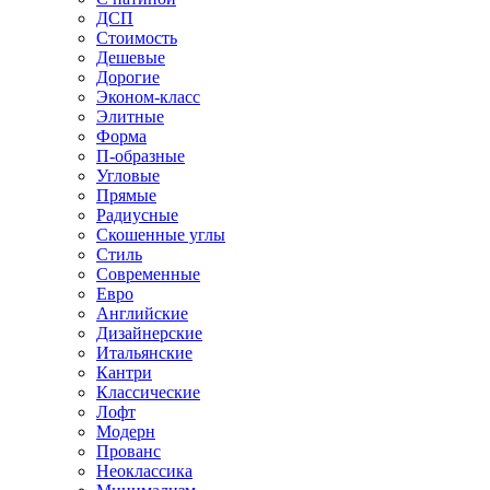
ДСП
Стоимость
Дешевые
Дорогие
Эконом-класс
Элитные
Форма
П-образные
Угловые
Прямые
Радиусные
Скошенные углы
Стиль
Современные
Евро
Английские
Дизайнерские
Итальянские
Кантри
Классические
Лофт
Модерн
Прованс
Неоклассика