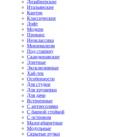
Дизайнерские
Итальянские
Кантри
Классические
Лофт
Модерн
Прованс
Неоклассика
Минимализм
Под старину
Скандинавские
Элитные
Эксклюзивные
Хай-тек
Особенности
Для студии
Для хрущевки
Для дачи
Встроенные
С антресолями
С барной стойкой
С островом
Малогабаритные
Модульные
Скрытые ручки