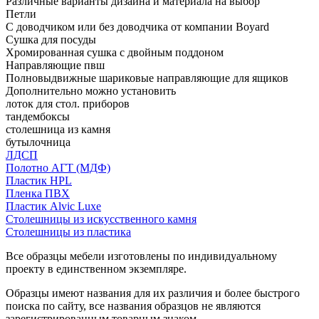
Различные варианты дизайна и материала на выбор
Петли
С доводчиком или без доводчика от компании Boyard
Сушка для посуды
Хромированная сушка с двойным поддоном
Направляющие пвш
Полновыдвижные шариковые направляющие для ящиков
Дополнительно можно установить
лоток для стол. приборов
тандембоксы
столешница из камня
бутылочница
ЛДСП
Полотно АГТ (МДФ)
Пластик HPL
Пленка ПВХ
Пластик Alvic Luxe
Столешницы из искусственного камня
Столешницы из пластика
Все образцы мебели изготовлены по индивидуальному
проекту в единственном экземпляре.
Образцы имеют названия для их различия и более быстрого
поиска по сайту, все названия образцов не являются
зарегистрированным товарным знаком.