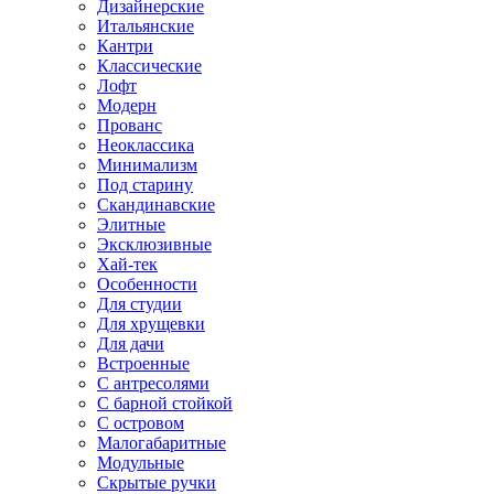
Дизайнерские
Итальянские
Кантри
Классические
Лофт
Модерн
Прованс
Неоклассика
Минимализм
Под старину
Скандинавские
Элитные
Эксклюзивные
Хай-тек
Особенности
Для студии
Для хрущевки
Для дачи
Встроенные
С антресолями
С барной стойкой
С островом
Малогабаритные
Модульные
Скрытые ручки