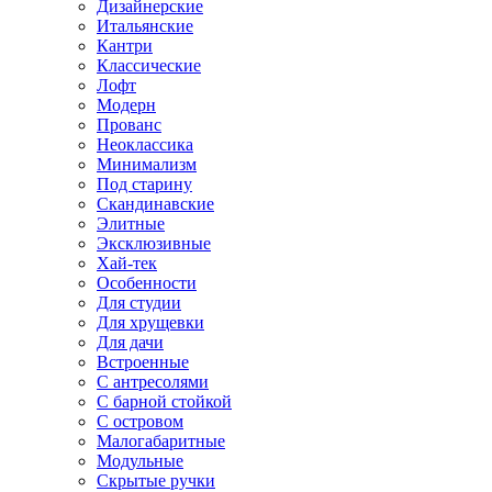
Дизайнерские
Итальянские
Кантри
Классические
Лофт
Модерн
Прованс
Неоклассика
Минимализм
Под старину
Скандинавские
Элитные
Эксклюзивные
Хай-тек
Особенности
Для студии
Для хрущевки
Для дачи
Встроенные
С антресолями
С барной стойкой
С островом
Малогабаритные
Модульные
Скрытые ручки