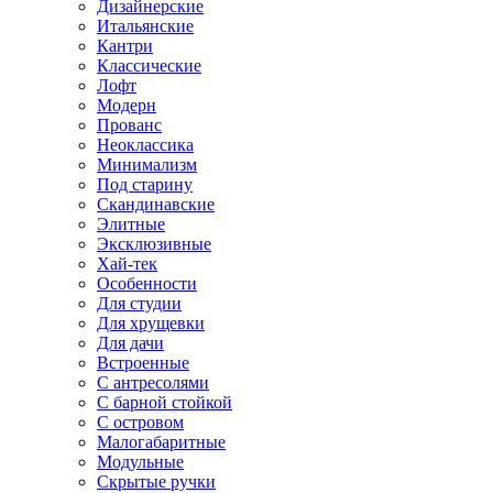
Дизайнерские
Итальянские
Кантри
Классические
Лофт
Модерн
Прованс
Неоклассика
Минимализм
Под старину
Скандинавские
Элитные
Эксклюзивные
Хай-тек
Особенности
Для студии
Для хрущевки
Для дачи
Встроенные
С антресолями
С барной стойкой
С островом
Малогабаритные
Модульные
Скрытые ручки