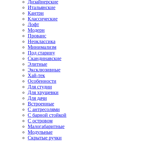
Дизайнерские
Итальянские
Кантри
Классические
Лофт
Модерн
Прованс
Неоклассика
Минимализм
Под старину
Скандинавские
Элитные
Эксклюзивные
Хай-тек
Особенности
Для студии
Для хрущевки
Для дачи
Встроенные
С антресолями
С барной стойкой
С островом
Малогабаритные
Модульные
Скрытые ручки