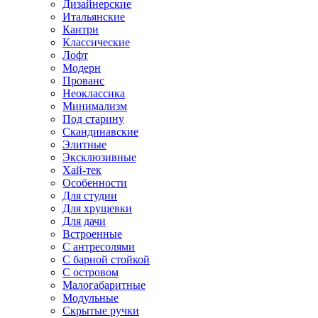
Дизайнерские
Итальянские
Кантри
Классические
Лофт
Модерн
Прованс
Неоклассика
Минимализм
Под старину
Скандинавские
Элитные
Эксклюзивные
Хай-тек
Особенности
Для студии
Для хрущевки
Для дачи
Встроенные
С антресолями
С барной стойкой
С островом
Малогабаритные
Модульные
Скрытые ручки