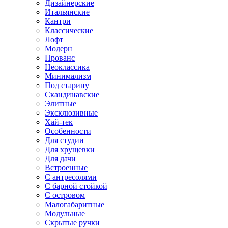
Дизайнерские
Итальянские
Кантри
Классические
Лофт
Модерн
Прованс
Неоклассика
Минимализм
Под старину
Скандинавские
Элитные
Эксклюзивные
Хай-тек
Особенности
Для студии
Для хрущевки
Для дачи
Встроенные
С антресолями
С барной стойкой
С островом
Малогабаритные
Модульные
Скрытые ручки