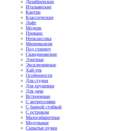
Дизайнерские
Итальянские
Кантри
Классические
Лофт
Модерн
Прованс
Неоклассика
Минимализм
Под старину
Скандинавские
Элитные
Эксклюзивные
Хай-тек
Особенности
Для студии
Для хрущевки
Для дачи
Встроенные
С антресолями
С барной стойкой
С островом
Малогабаритные
Модульные
Скрытые ручки