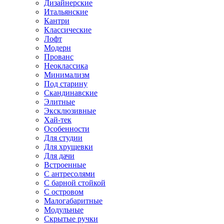
Дизайнерские
Итальянские
Кантри
Классические
Лофт
Модерн
Прованс
Неоклассика
Минимализм
Под старину
Скандинавские
Элитные
Эксклюзивные
Хай-тек
Особенности
Для студии
Для хрущевки
Для дачи
Встроенные
С антресолями
С барной стойкой
С островом
Малогабаритные
Модульные
Скрытые ручки