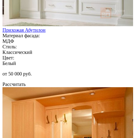
Прихожая Абутилон
Материал фасада:
МДФ
Стиль:
Классический
Цвет:
Белый
от 50 000 руб.
Рассчитать