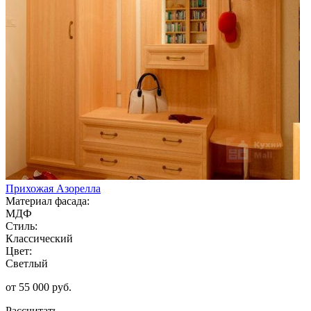
Прихожая Азорелла
Материал фасада:
МДФ
Стиль:
Классический
Цвет:
Светлый
от 55 000 руб.
Рассчитать