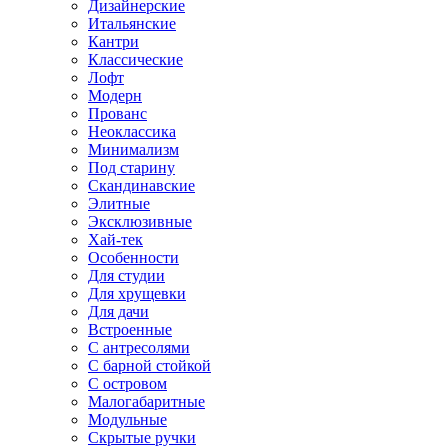
Дизайнерские
Итальянские
Кантри
Классические
Лофт
Модерн
Прованс
Неоклассика
Минимализм
Под старину
Скандинавские
Элитные
Эксклюзивные
Хай-тек
Особенности
Для студии
Для хрущевки
Для дачи
Встроенные
С антресолями
С барной стойкой
С островом
Малогабаритные
Модульные
Скрытые ручки