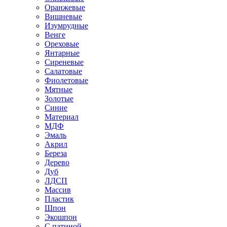
Оранжевые
Вишневые
Изумрудные
Венге
Ореховые
Янтарные
Сиреневые
Салатовые
Фиолетовые
Мятные
Золотые
Синие
Материал
МДФ
Эмаль
Акрил
Береза
Дерево
Дуб
ЛДСП
Массив
Пластик
Шпон
Экошпон
С патиной