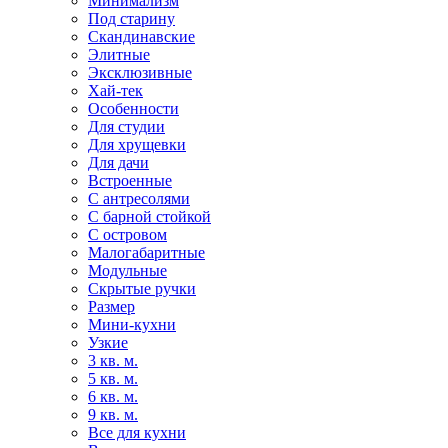
Минимализм
Под старину
Скандинавские
Элитные
Эксклюзивные
Хай-тек
Особенности
Для студии
Для хрущевки
Для дачи
Встроенные
С антресолями
С барной стойкой
С островом
Малогабаритные
Модульные
Скрытые ручки
Размер
Мини-кухни
Узкие
3 кв. м.
5 кв. м.
6 кв. м.
9 кв. м.
Все для кухни