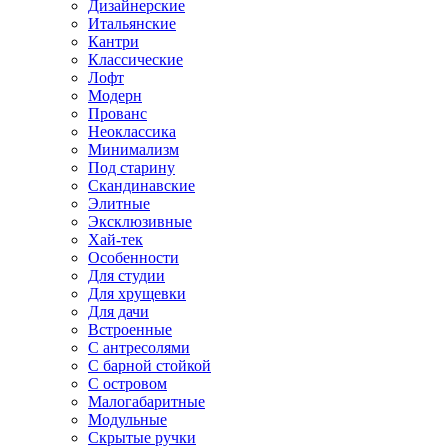
Дизайнерские
Итальянские
Кантри
Классические
Лофт
Модерн
Прованс
Неоклассика
Минимализм
Под старину
Скандинавские
Элитные
Эксклюзивные
Хай-тек
Особенности
Для студии
Для хрущевки
Для дачи
Встроенные
С антресолями
С барной стойкой
С островом
Малогабаритные
Модульные
Скрытые ручки