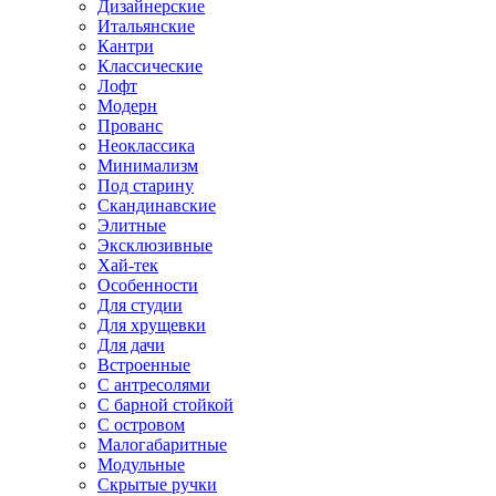
Дизайнерские
Итальянские
Кантри
Классические
Лофт
Модерн
Прованс
Неоклассика
Минимализм
Под старину
Скандинавские
Элитные
Эксклюзивные
Хай-тек
Особенности
Для студии
Для хрущевки
Для дачи
Встроенные
С антресолями
С барной стойкой
С островом
Малогабаритные
Модульные
Скрытые ручки