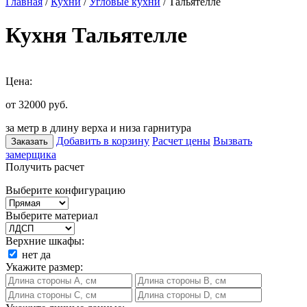
Главная
/
Кухни
/
Угловые кухни
/ Тальятелле
Кухня Тальятелле
Цена:
от 32000
руб.
за метр в длину верха и низа гарнитура
Добавить в корзину
Расчет цены
Вызвать
Заказать
замерщика
Получить расчет
Выберите конфигурацию
Выберите материал
Верхние шкафы:
нет
да
Укажите размер: