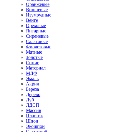
Оранжевые
Вишневые
Изумрудные
Венге
Ореховые
Янтарные
Сиреневые
Салатовые
Фиолетовые
Мятные
Золотые
Синие
Материал
МДФ
Эмаль
Акрил
Береза
Дерево
Дуб
ЛДСП
Массив
Пластик
Шпон
Экошпон
С патиной