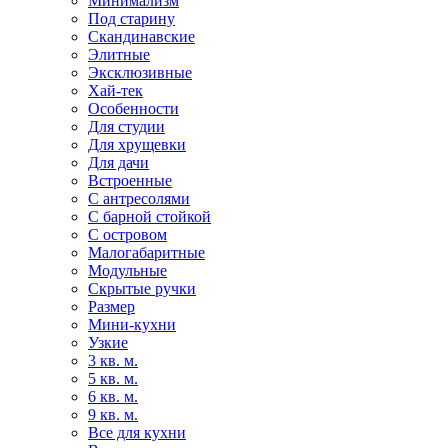
Минимализм
Под старину
Скандинавские
Элитные
Эксклюзивные
Хай-тек
Особенности
Для студии
Для хрущевки
Для дачи
Встроенные
С антресолями
С барной стойкой
С островом
Малогабаритные
Модульные
Скрытые ручки
Размер
Мини-кухни
Узкие
3 кв. м.
5 кв. м.
6 кв. м.
9 кв. м.
Все для кухни