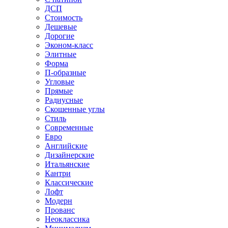
ДСП
Стоимость
Дешевые
Дорогие
Эконом-класс
Элитные
Форма
П-образные
Угловые
Прямые
Радиусные
Скошенные углы
Стиль
Современные
Евро
Английские
Дизайнерские
Итальянские
Кантри
Классические
Лофт
Модерн
Прованс
Неоклассика