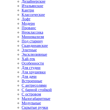
Дизайнерские
Итальянские
Кантри
Классические
Лофт
Модерн
Прованс
Неоклассика
Минимализм
Под старину
Скандинавские
Элитные
Эксклюзивные
Хай-тек
Особенности
Для студии
Для хрущевки
Для дачи
Встроенные
С антресолями
С барной стойкой
С островом
Малогабаритные
Модульные
Скрытые ручки