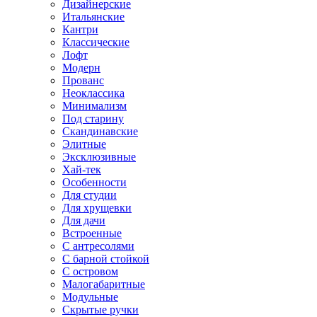
Дизайнерские
Итальянские
Кантри
Классические
Лофт
Модерн
Прованс
Неоклассика
Минимализм
Под старину
Скандинавские
Элитные
Эксклюзивные
Хай-тек
Особенности
Для студии
Для хрущевки
Для дачи
Встроенные
С антресолями
С барной стойкой
С островом
Малогабаритные
Модульные
Скрытые ручки