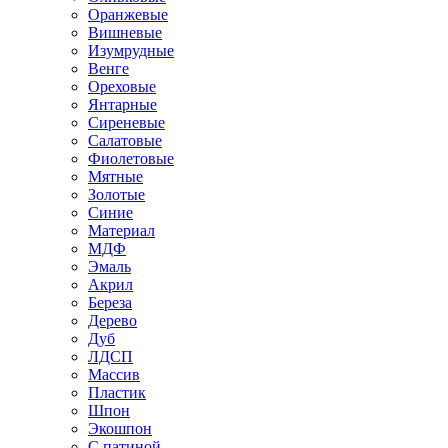
Оранжевые
Вишневые
Изумрудные
Венге
Ореховые
Янтарные
Сиреневые
Салатовые
Фиолетовые
Мятные
Золотые
Синие
Материал
МДФ
Эмаль
Акрил
Береза
Дерево
Дуб
ЛДСП
Массив
Пластик
Шпон
Экошпон
С патиной