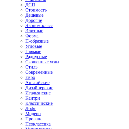
ДСП
Стоимость
Дешевые
Дорогие
Эконом-класс
Элитные
Форма
П-образные
Угловые
Прямые
Радиусные
Скошенные углы
Стиль
Современные
Евро
Английские
Дизайнерские
Итальянские
Кантри
Классические
Лофт
Модерн
Прованс
Неоклассика