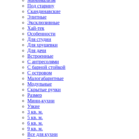
Минимализм
Под старину
Скандинавские
Элитные
Эксклюзивные
Хай-тек
Особенности
Для студии
Для хрущевки
Для дачи
Встроенные
С антресолями
С барной стойкой
С островом
Малогабаритные
Модульные
Скрытые ручки
Размер
Мини-кухни
Узкие
3 кв. м.
5 кв. м.
6 кв. м.
9 кв. м.
Все для кухни