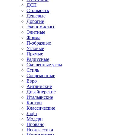
ДСП
Стоимость
Дешевые
Дорогие
Эконом-класс
Элитные
Форма
П-образные
Угловые
Прямые
Радиусные
Скошенные углы
Стиль
Современные
Евро
Английские
Дизайнерские
Итальянские
Кантри
Классические
Лофт
Модерн
Прованс
Неоклассика