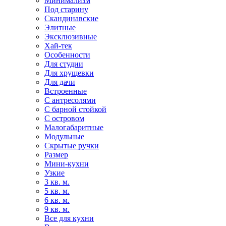
Минимализм
Под старину
Скандинавские
Элитные
Эксклюзивные
Хай-тек
Особенности
Для студии
Для хрущевки
Для дачи
Встроенные
С антресолями
С барной стойкой
С островом
Малогабаритные
Модульные
Скрытые ручки
Размер
Мини-кухни
Узкие
3 кв. м.
5 кв. м.
6 кв. м.
9 кв. м.
Все для кухни