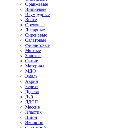
Оранжевые
Вишневые
Изумрудные
Венге
Ореховые
Янтарные
Сиреневые
Салатовые
Фиолетовые
Мятные
Золотые
Синие
Материал
МДФ
Эмаль
Акрил
Береза
Дерево
Дуб
ЛДСП
Массив
Пластик
Шпон
Экошпон
С патиной