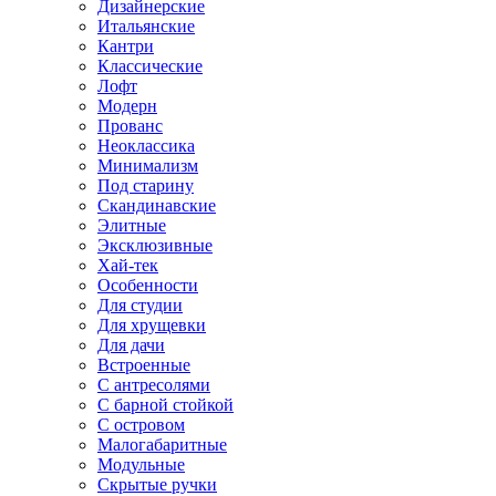
Дизайнерские
Итальянские
Кантри
Классические
Лофт
Модерн
Прованс
Неоклассика
Минимализм
Под старину
Скандинавские
Элитные
Эксклюзивные
Хай-тек
Особенности
Для студии
Для хрущевки
Для дачи
Встроенные
С антресолями
С барной стойкой
С островом
Малогабаритные
Модульные
Скрытые ручки