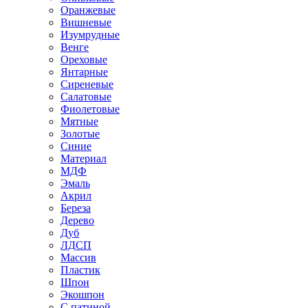
Оранжевые
Вишневые
Изумрудные
Венге
Ореховые
Янтарные
Сиреневые
Салатовые
Фиолетовые
Мятные
Золотые
Синие
Материал
МДФ
Эмаль
Акрил
Береза
Дерево
Дуб
ЛДСП
Массив
Пластик
Шпон
Экошпон
С патиной