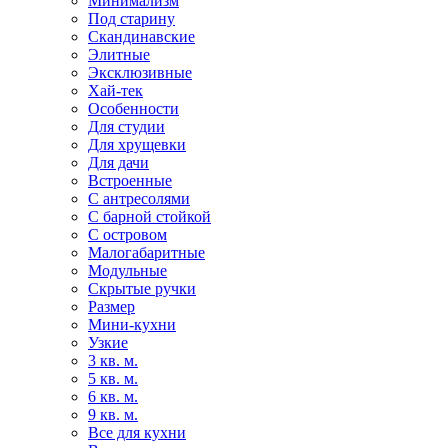
Минимализм
Под старину
Скандинавские
Элитные
Эксклюзивные
Хай-тек
Особенности
Для студии
Для хрущевки
Для дачи
Встроенные
С антресолями
С барной стойкой
С островом
Малогабаритные
Модульные
Скрытые ручки
Размер
Мини-кухни
Узкие
3 кв. м.
5 кв. м.
6 кв. м.
9 кв. м.
Все для кухни