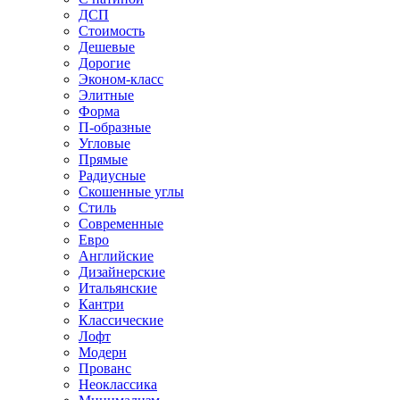
ДСП
Стоимость
Дешевые
Дорогие
Эконом-класс
Элитные
Форма
П-образные
Угловые
Прямые
Радиусные
Скошенные углы
Стиль
Современные
Евро
Английские
Дизайнерские
Итальянские
Кантри
Классические
Лофт
Модерн
Прованс
Неоклассика