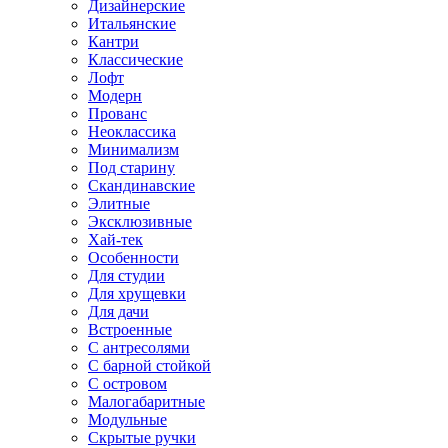
Дизайнерские
Итальянские
Кантри
Классические
Лофт
Модерн
Прованс
Неоклассика
Минимализм
Под старину
Скандинавские
Элитные
Эксклюзивные
Хай-тек
Особенности
Для студии
Для хрущевки
Для дачи
Встроенные
С антресолями
С барной стойкой
С островом
Малогабаритные
Модульные
Скрытые ручки