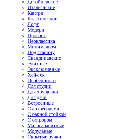
Дизайнерские
Итальянские
Кантри
Классические
Лофт
Модерн
Прованс
Неоклассика
Минимализм
Под старину
Скандинавские
Элитные
Эксклюзивные
Хай-тек
Особенности
Для студии
Для хрущевки
Для дачи
Встроенные
С антресолями
С барной стойкой
С островом
Малогабаритные
Модульные
Скрытые ручки