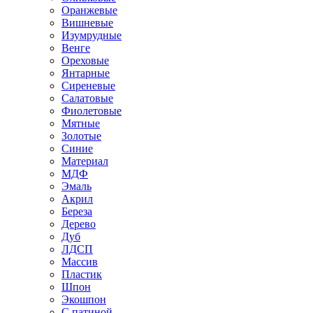
Оранжевые
Вишневые
Изумрудные
Венге
Ореховые
Янтарные
Сиреневые
Салатовые
Фиолетовые
Мятные
Золотые
Синие
Материал
МДФ
Эмаль
Акрил
Береза
Дерево
Дуб
ЛДСП
Массив
Пластик
Шпон
Экошпон
С патиной