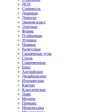
ДСП
Стоимость
Дешевые
Дорогие
Эконом-класс
Элитные
Форма
П-образные
Угловые
Прямые
Радиусные
Скошенные углы
Стиль
Современные
Евро
Английские
Дизайнерские
Итальянские
Кантри
Классические
Лофт
Модерн
Прованс
Неоклассика