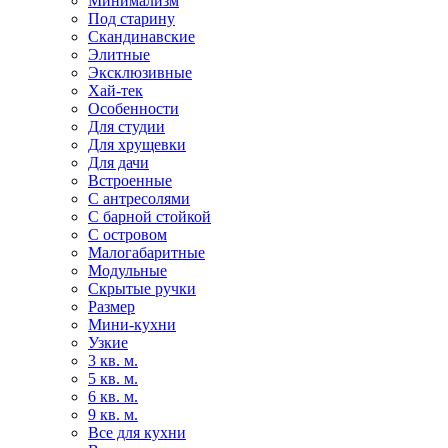
Минимализм
Под старину
Скандинавские
Элитные
Эксклюзивные
Хай-тек
Особенности
Для студии
Для хрущевки
Для дачи
Встроенные
С антресолями
С барной стойкой
С островом
Малогабаритные
Модульные
Скрытые ручки
Размер
Мини-кухни
Узкие
3 кв. м.
5 кв. м.
6 кв. м.
9 кв. м.
Все для кухни