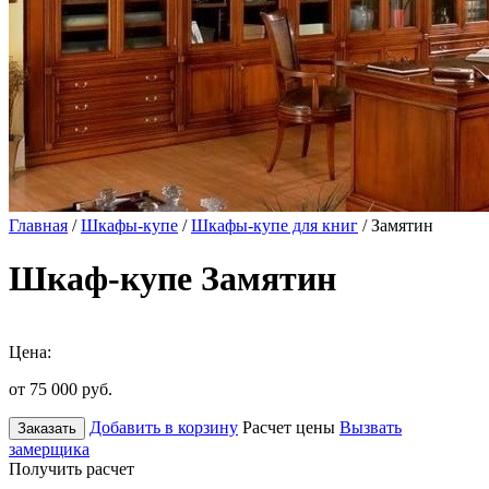
Главная
/
Шкафы-купе
/
Шкафы-купе для книг
/ Замятин
Шкаф-купе Замятин
Цена:
от 75 000
руб.
Добавить в корзину
Расчет цены
Вызвать
Заказать
замерщика
Получить расчет