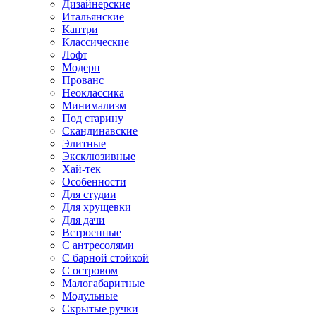
Дизайнерские
Итальянские
Кантри
Классические
Лофт
Модерн
Прованс
Неоклассика
Минимализм
Под старину
Скандинавские
Элитные
Эксклюзивные
Хай-тек
Особенности
Для студии
Для хрущевки
Для дачи
Встроенные
С антресолями
С барной стойкой
С островом
Малогабаритные
Модульные
Скрытые ручки