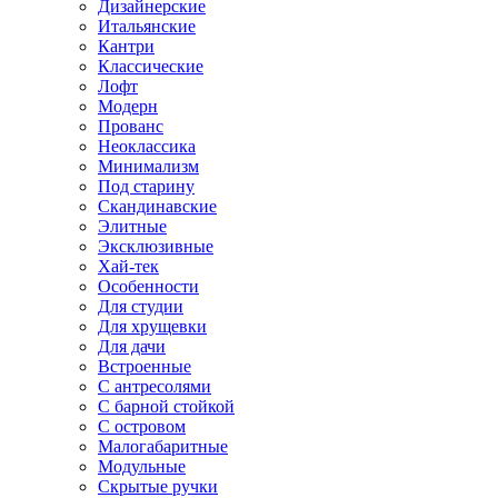
Дизайнерские
Итальянские
Кантри
Классические
Лофт
Модерн
Прованс
Неоклассика
Минимализм
Под старину
Скандинавские
Элитные
Эксклюзивные
Хай-тек
Особенности
Для студии
Для хрущевки
Для дачи
Встроенные
С антресолями
С барной стойкой
С островом
Малогабаритные
Модульные
Скрытые ручки