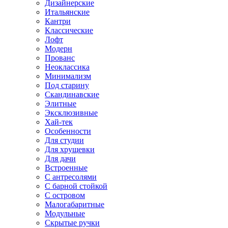
Дизайнерские
Итальянские
Кантри
Классические
Лофт
Модерн
Прованс
Неоклассика
Минимализм
Под старину
Скандинавские
Элитные
Эксклюзивные
Хай-тек
Особенности
Для студии
Для хрущевки
Для дачи
Встроенные
С антресолями
С барной стойкой
С островом
Малогабаритные
Модульные
Скрытые ручки