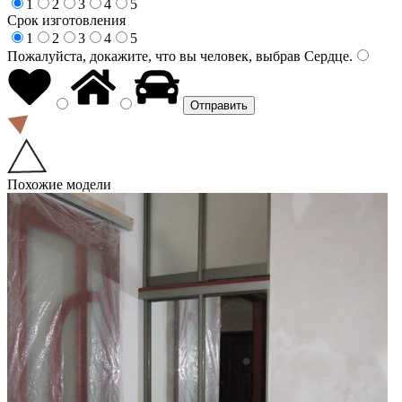
1
2
3
4
5
Срок изготовления
1
2
3
4
5
Пожалуйста, докажите, что вы человек, выбрав
Сердце
.
Похожие модели