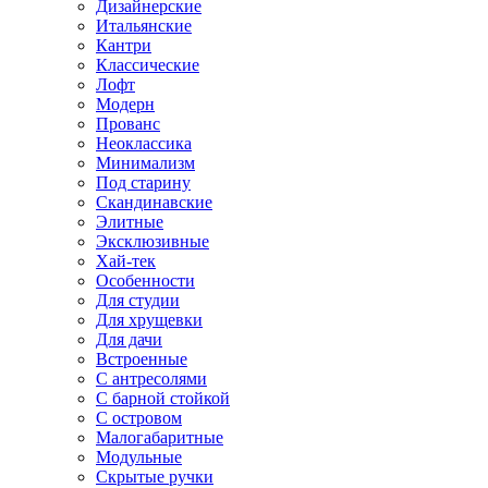
Дизайнерские
Итальянские
Кантри
Классические
Лофт
Модерн
Прованс
Неоклассика
Минимализм
Под старину
Скандинавские
Элитные
Эксклюзивные
Хай-тек
Особенности
Для студии
Для хрущевки
Для дачи
Встроенные
С антресолями
С барной стойкой
С островом
Малогабаритные
Модульные
Скрытые ручки