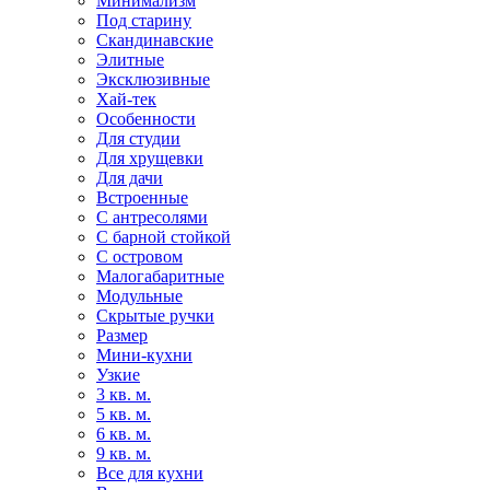
Минимализм
Под старину
Скандинавские
Элитные
Эксклюзивные
Хай-тек
Особенности
Для студии
Для хрущевки
Для дачи
Встроенные
С антресолями
С барной стойкой
С островом
Малогабаритные
Модульные
Скрытые ручки
Размер
Мини-кухни
Узкие
3 кв. м.
5 кв. м.
6 кв. м.
9 кв. м.
Все для кухни