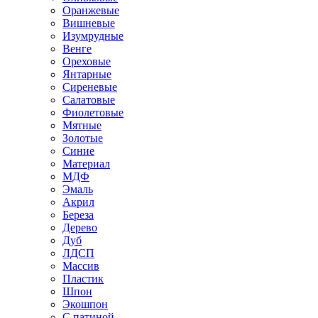
Оранжевые
Вишневые
Изумрудные
Венге
Ореховые
Янтарные
Сиреневые
Салатовые
Фиолетовые
Мятные
Золотые
Синие
Материал
МДФ
Эмаль
Акрил
Береза
Дерево
Дуб
ЛДСП
Массив
Пластик
Шпон
Экошпон
С патиной