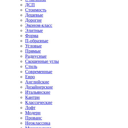
ДСП
Стоимость
Дешевые
Дорогие
Эконом-класс
Элитные
Форма
П-образные
Угловые
Прямые
Радиусные
Скошенные углы
Стиль
Современные
Евро
Английские
Дизайнерские
Итальянские
Кантри
Классические
Лофт
Модерн
Прованс
Неоклассика